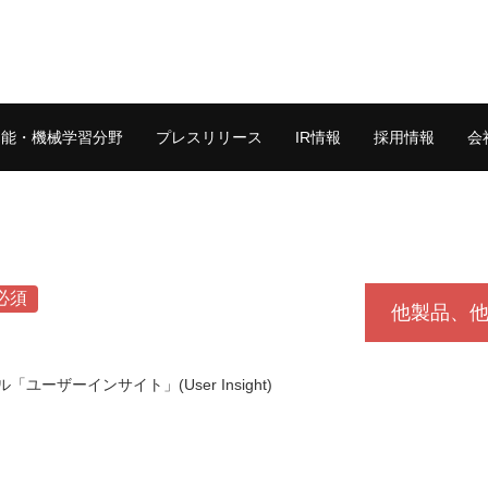
知能・機械学習分野
プレスリリース
IR情報
採用情報
会
必須
他製品、
ユーザーインサイト」(User Insight)